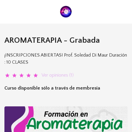
AROMATERAPIA - Grabada
¡INSCRIPCIONES ABIERTAS! Prof. Soledad Di Maur Duración
: 10 CLASES
Ver opiniones (1)
star
star
star
star
star
Curso disponible sólo a través de membresía