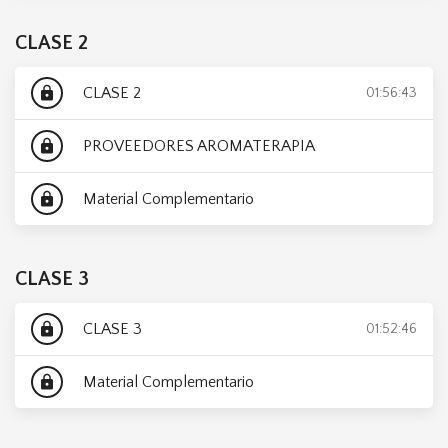
CLASE 2
CLASE 2
lock
01:56:43
PROVEEDORES AROMATERAPIA
lock
Material Complementario
lock
CLASE 3
CLASE 3
lock
01:52:46
Material Complementario
lock