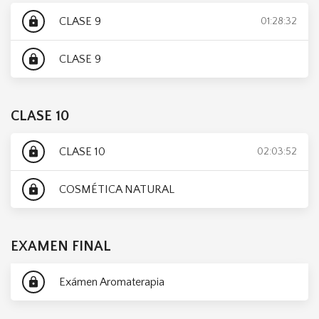
CLASE 9
lock
01:28:32
CLASE 9
lock
CLASE 10
CLASE 10
lock
02:03:52
COSMÉTICA NATURAL
lock
EXAMEN FINAL
Exámen Aromaterapia
lock