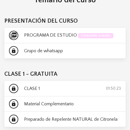
Temario del curso
PRESENTACIÓN DEL CURSO
picture_as_pdf
PROGRAMA DE ESTUDIO
Contenido Gratuito
Grupo de whatsapp
lock
CLASE 1 - GRATUITA
CLASE 1
lock
01:50:23
Material Complementario
lock
Preparado de Repelente NATURAL de Citronela
lock