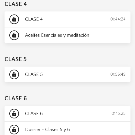
CLASE 4
CLASE 4
lock
01:44:24
Aceites Esenciales y meditación
lock
CLASE 5
CLASE 5
lock
01:56:49
CLASE 6
CLASE 6
lock
01:15:25
Dossier - Clases 5 y 6
lock