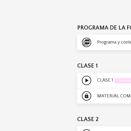
PROGRAMA DE LA 
picture_as_pdf
Programa y cont
CLASE 1
play_arrow
CLASE 1
Contenid
MATERIAL COM
lock
CLASE 2