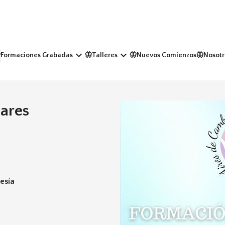
keyboard_arrow_down
keyboard_arrow_down
Formaciones Grabadas
🦋Talleres
🦋Nuevos Comienzos
🦋Nosotr
iares
esía