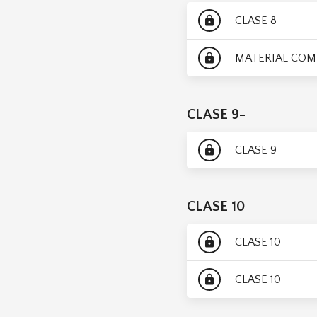
CLASE 8
lock
MATERIAL COM
lock
CLASE 9-
CLASE 9
lock
CLASE 10
CLASE 10
lock
CLASE 10
lock