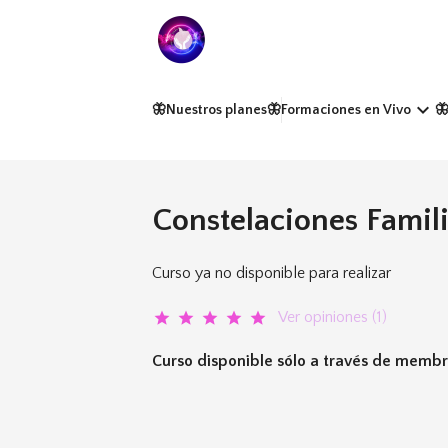
keyboard_arrow_down
🦋Nuestros planes
🦋Formaciones en Vivo

Constelaciones Famil
Curso ya no disponible para realizar
Ver opiniones (1)
star
star
star
star
star
Curso disponible sólo a través de membr