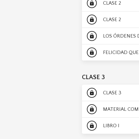
CLASE 2
lock
CLASE 2
lock
LOS ÓRDENES D
lock
FELICIDAD QUE
lock
CLASE 3
CLASE 3
lock
MATERIAL COM
lock
LIBRO I
lock