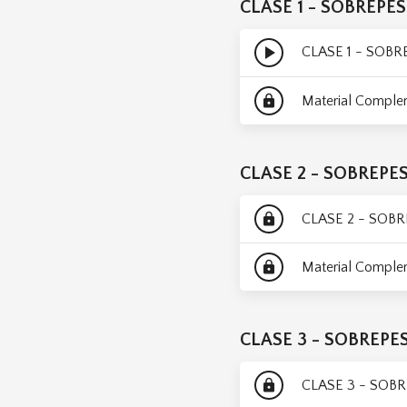
CLASE 1 - SOBREPE
play_arrow
CLASE 1 - SOB
Material Comple
lock
CLASE 2 - SOBREPE
CLASE 2 - SOB
lock
Material Comple
lock
CLASE 3 - SOBREPE
CLASE 3 - SOB
lock