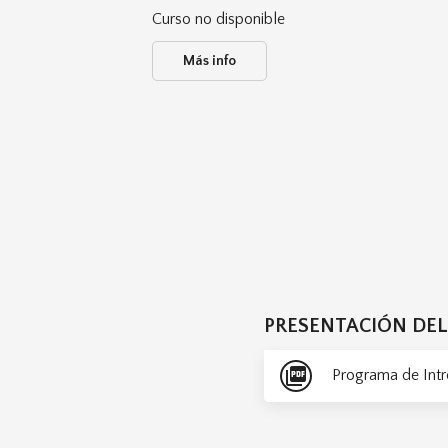
Curso no disponible
Más info
ESPECIALIZACION EN SOBREPESO Y OBESI
PRESENTACIÓN DE
picture_as_pdf
Programa de Int