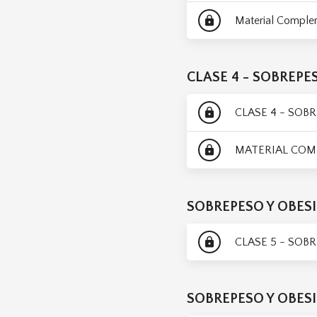
Material Comple
lock
CLASE 4 - SOBREPE
CLASE 4 - SOB
lock
MATERIAL COM
lock
SOBREPESO Y OBESI
CLASE 5 - SOB
lock
SOBREPESO Y OBESI