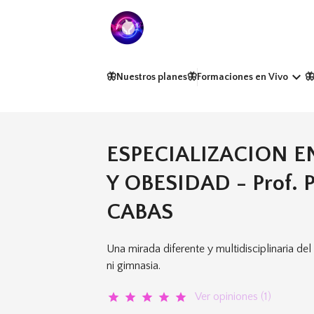
keyboard_arrow_down
🦋Nuestros planes
🦋Formaciones en Vivo

ESPECIALIZACION E
Y OBESIDAD - Prof.
CABAS
Una mirada diferente y multidisciplinaria de
ni gimnasia.
Ver opiniones (1)
star
star
star
star
star