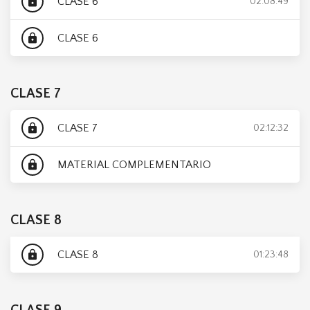
CLASE 6
lock
02:08:49
CLASE 6
lock
CLASE 7
CLASE 7
lock
02:12:32
MATERIAL COMPLEMENTARIO
lock
CLASE 8
CLASE 8
lock
01:23:48