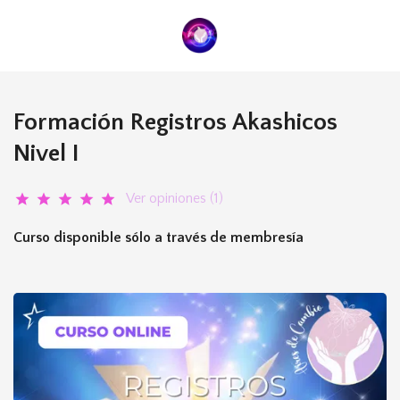
Formación Registros Akashicos
Nivel I
Ver opiniones (1)
star
star
star
star
star
Curso disponible sólo a través de membresía