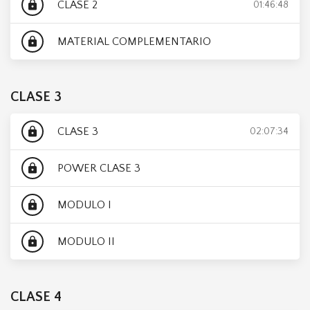
CLASE 2
lock
01:46:48
MATERIAL COMPLEMENTARIO
lock
CLASE 3
CLASE 3
lock
02:07:34
POWER CLASE 3
lock
MODULO I
lock
MODULO II
lock
CLASE 4