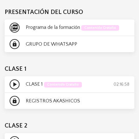
PRESENTACIÓN DEL CURSO
picture_as_pdf
Programa de la formación
Contenido Gratuito
GRUPO DE WHATSAPP
lock
CLASE 1
play_arrow
CLASE 1
02:16:58
Contenido Gratuito
REGISTROS AKASHICOS
lock
CLASE 2