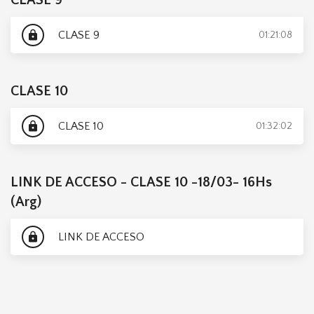
CLASE 9
CLASE 9
lock
01:21:08
CLASE 10
CLASE 10
lock
01:32:02
LINK DE ACCESO - CLASE 10 -18/03- 16Hs
(Arg)
LINK DE ACCESO
lock