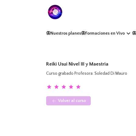
keyboard_arrow_down
🦋Nuestros planes
🦋Formaciones en Vivo

Reiki Usui Nivel III y Maestria
Curso grabado Profesora: Soledad Di Mauro
star
star
star
star
star
Volver al curso