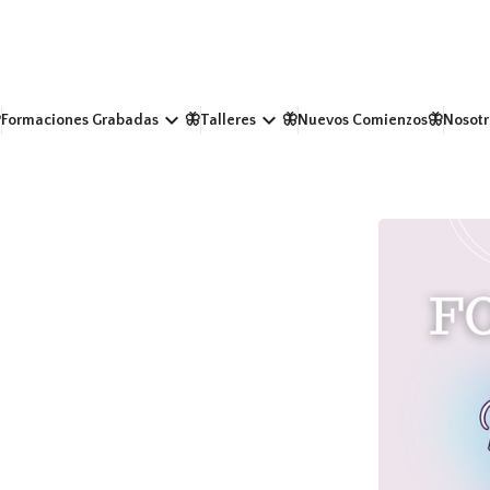
keyboard_arrow_down
keyboard_arrow_down
Formaciones Grabadas
🦋Talleres
🦋Nuevos Comienzos
🦋Nosotr