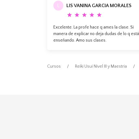
L
LIS VANINA GARCIA MORALES
star
star
star
star
star
Excelente. La profe hace q ames la clase. Si
manera de explicar no deja dudas de lo q est
enseñando. Amo sus clases.
Cursos
Reiki Usui Nivel III y Maestria