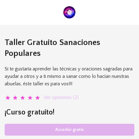
Taller Gratuito Sanaciones
Populares
Si te gustaría aprender las técnicas y oraciones sagradas para
ayudar a otros y a ti mismo a sanar como lo hacían nuestras
abuelas, éste taller es para vos!!!
Ver opiniones (2)
star
star
star
star
star
¡Curso gratuito!
Acceder gratis