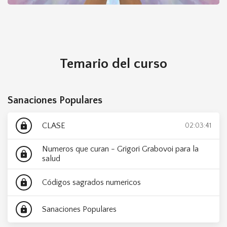
Taller Gratuito Sanaciones
Acceder
Populares
gratis
Temario del curso
Sanaciones Populares
CLASE
lock
02:03:41
Numeros que curan - Grigori Grabovoi para la
lock
salud
Códigos sagrados numericos
lock
Sanaciones Populares
lock