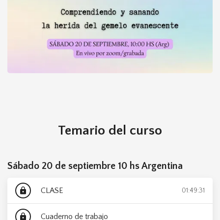
Taller El Gemelo Evanescente
Temario del curso
Sábado 20 de septiembre 10 hs Argentina
CLASE
lock
01:49:31
Cuaderno de trabajo
lock