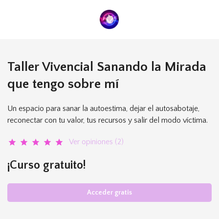
Taller Vivencial Sanando la Mirada
que tengo sobre mí
Un espacio para sanar la autoestima, dejar el autosabotaje,
reconectar con tu valor, tus recursos y salir del modo víctima.
Ver opiniones (2)
star
star
star
star
star
¡Curso gratuito!
Acceder gratis