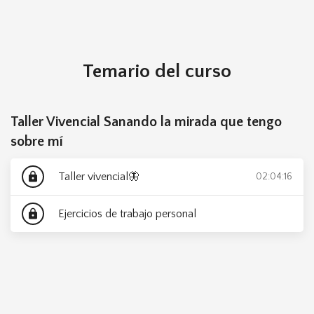
Taller Vivencial Sanando la Mirada que
Acceder
tengo sobre mí
gratis
Temario del curso
Taller Vivencial Sanando la mirada que tengo
sobre mí
Taller vivencial🦋
lock
02:04:16
Ejercicios de trabajo personal
lock