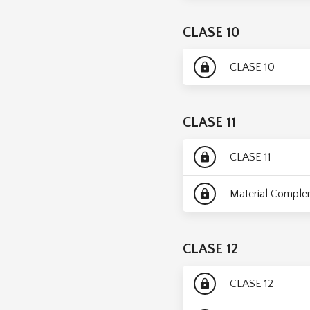
CLASE 10
CLASE 10
lock
CLASE 11
CLASE 11
lock
Material Comple
lock
CLASE 12
CLASE 12
lock