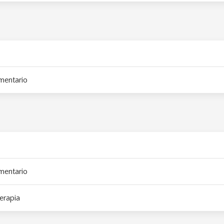
mentario
mentario
erapia