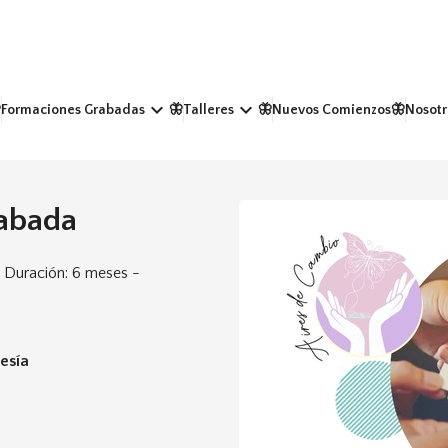
keyboard_arrow_down
keyboard_arrow_down
Formaciones Grabadas
🦋Talleres
🦋Nuevos Comienzos
🦋Nosotr
abada
 Duración: 6 meses -
esía