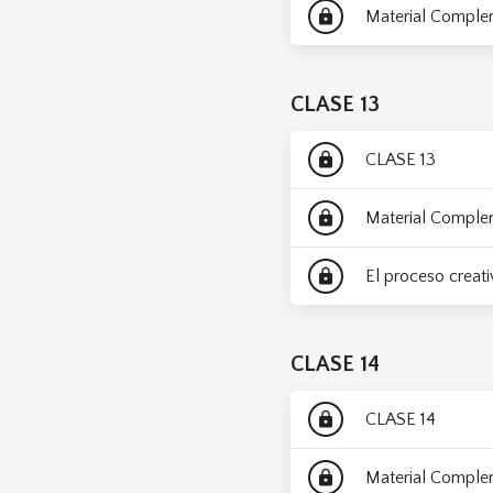
Material Comple
lock
CLASE 13
CLASE 13
lock
Material Comple
lock
El proceso creati
lock
CLASE 14
CLASE 14
lock
Material Comple
lock