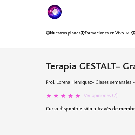
keyboard_arrow_down
🦋Nuestros planes
🦋Formaciones en Vivo

Terapia GESTALT- Gr
Prof. Lorena Henriquez- Clases semanales -
Ver opiniones (2)
star
star
star
star
star
Curso disponible sólo a través de membr