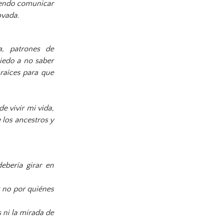
iendo comunicar
ovada.
a, patrones de
iedo a no saber
raíces para que
e vivir mi vida,
 los ancestros y
ebería girar en
y no por quiénes
s ni la mirada de