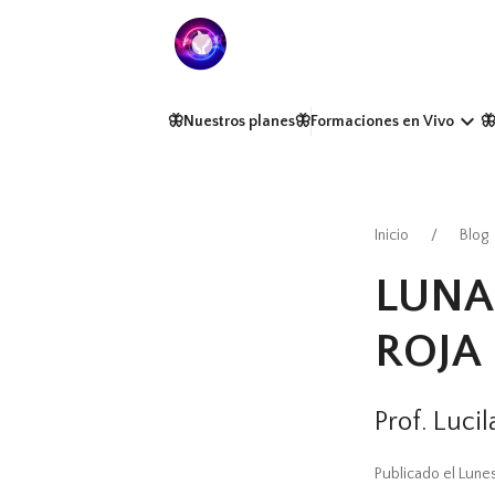
keyboard_arrow_down
🦋Nuestros planes
🦋Formaciones en Vivo

Inicio
Blog
LUNA 
ROJA
Prof. Luci
Publicado el Lune