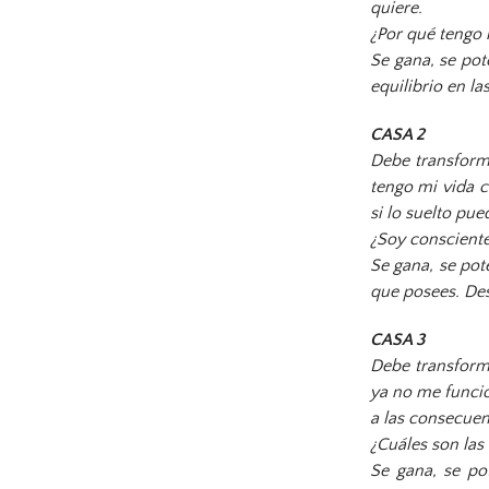
quiere.
¿Por qué tengo
Se gana, se pot
equilibrio en la
CASA 2
Debe transform
tengo mi vida c
si lo suelto pu
¿Soy conscient
Se gana, se pot
que posees. Des
CASA 3
Debe transforma
ya no me funci
a las consecuen
¿Cuáles son las
Se gana, se pot