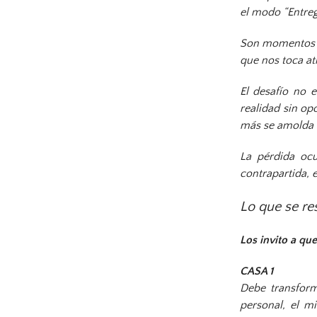
el modo “Entreg
Son momentos pa
que nos toca at
El desafío no e
realidad sin op
más se amolda a 
La pérdida oc
contrapartida, 
Lo que se res
Los invito a qu
CASA 1
Debe transform
personal, el m