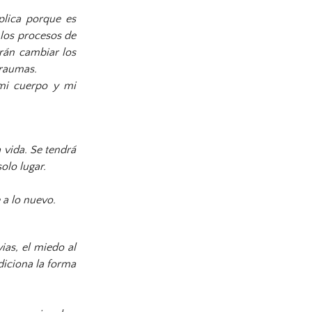
plica porque es
 los procesos de
erán cambiar los
traumas.
mi cuerpo y mi
a vida. Se tendrá
solo lugar.
 a lo nuevo.
ias, el miedo al
diciona la forma