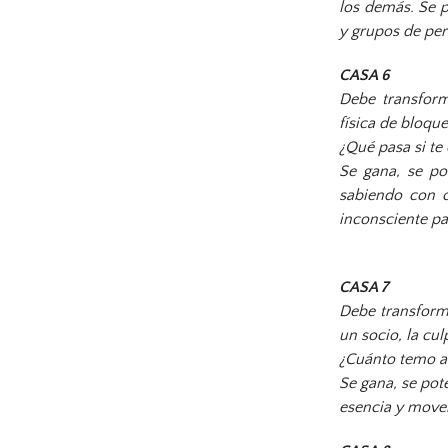
los demás. Se p
y grupos de pe
CASA 6
Debe transforma
física de bloqu
¿Qué pasa si te
Se gana, se pot
sabiendo con c
inconsciente p
CASA 7
Debe transform
un socio, la cu
¿Cuánto temo a 
Se gana, se pot
esencia y move