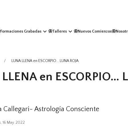
keyboard_arrow_down
keyboard_arrow_down
Formaciones Grabadas
🦋Talleres
🦋Nuevos Comienzos
🦋Nosotr
LUNA LLENA en ESCORPIO... LUNA ROJA
LLENA en ESCORPIO... 
la Callegari- Astrología Consciente
s, 16 May. 2022