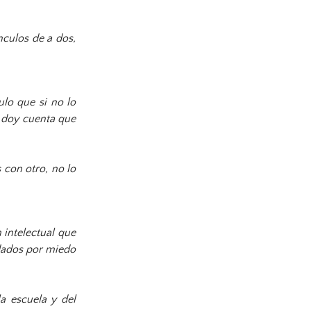
nculos de a dos,
lo que si no lo
e doy cuenta que
 con otro, no lo
 intelectual que
dados por miedo
la escuela y del