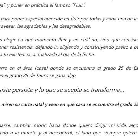
a”, y poner en práctica el famoso “Fluir”.
ra poner especial atención en fluir por todas y cada una de la
ravesar, las agradables y las desagradables.
s elegir en qué momento fluir y en cuál no, sino que consiste
oner resistencia, dejando ir, eligiendo y construyendo pasito a pa
tu existencia, actualizada al día de la fecha.
urre en el área (casa) donde se encuentra el grado 25 de E
en el grado 25 de Tauro se gana algo.
iste persiste y lo que se acepta se transforma...
e miren su carta natal y vean en qué casa se encuentra el grado 2
arse, cambiar, morir: hacia donde quiero dirigir mi vida, alg
iedo a la muerte y al descontrol, el lado que siempre quiere