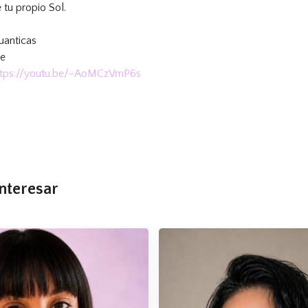
 tu propio Sol.
uanticas
be
ttps://youtu.be/-AoMCzVmP6s
nteresar