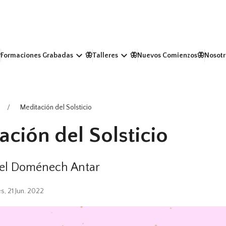
keyboard_arrow_down
keyboard_arrow_down
Formaciones Grabadas
🦋Talleres
🦋Nuevos Comienzos
🦋Nosotr
Meditación del Solsticio
ación del Solsticio
uel Doménech Antar
s, 21 Jun. 2022