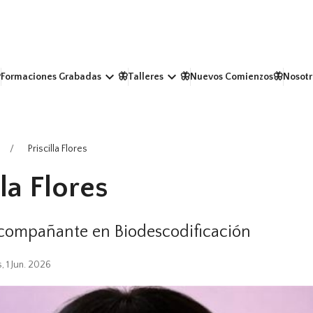
keyboard_arrow_down
keyboard_arrow_down
Formaciones Grabadas
🦋Talleres
🦋Nuevos Comienzos
🦋Nosotr
Priscilla Flores
lla Flores
Acompañante en Biodescodificación
, 1 Jun. 2026