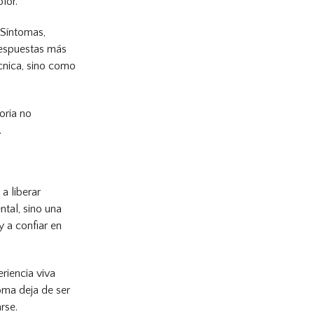
lor.
 Síntomas,
respuestas más
cnica, sino como
oria no
.
a liberar
tal, sino una
y a confiar en
riencia viva
oma deja de ser
rse.