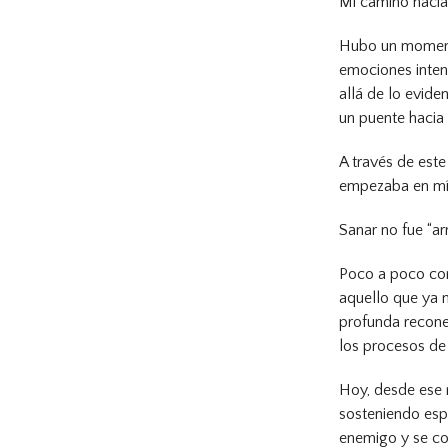
Mi camino hacia 
Hubo un momento
emociones inten
allá de lo evide
un puente hacia
A través de este
empezaba en mí,
Sanar no fue “ar
Poco a poco com
aquello que ya n
profunda reconex
los procesos de 
Hoy, desde ese 
sosteniendo esp
enemigo y se co