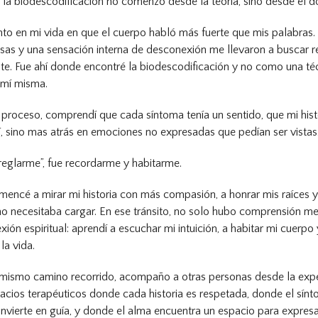
la biodescodificación no comenzó desde la teoría, sino desde el do
 en mi vida en que el cuerpo habló más fuerte que mis palabras.
sas y una sensación interna de desconexión me llevaron a buscar 
nte. Fue ahí donde encontré la biodescodificación y no como una té
 mí misma.
 proceso, comprendí que cada síntoma tenía un sentido, que mi hist
 sino mas atrás en emociones no expresadas que pedían ser vistas
reglarme”, fue recordarme y habitarme.
encé a mirar mi historia con más compasión, a honrar mis raíces y 
o necesitaba cargar. En ese tránsito, no solo hubo comprensión men
ión espiritual: aprendí a escuchar mi intuición, a habitar mi cuerpo 
la vida.
mismo camino recorrido, acompaño a otras personas desde la expe
acios terapéuticos donde cada historia es respetada, donde el sínt
nvierte en guía, y donde el alma encuentra un espacio para expresa