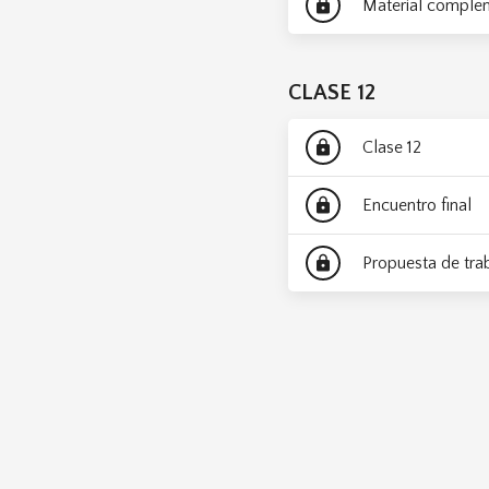
Material comple
lock
CLASE 12
Clase 12
lock
Encuentro final
lock
Propuesta de trab
lock