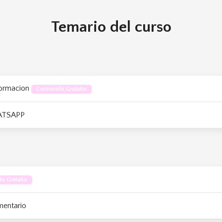
Temario del curso
formacion
Contenido Gratuito
ATSAPP
o Gratuito
mentario