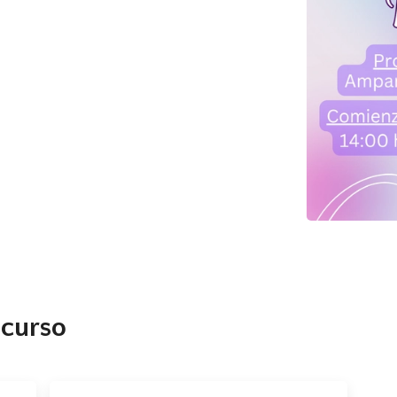
da
 curso