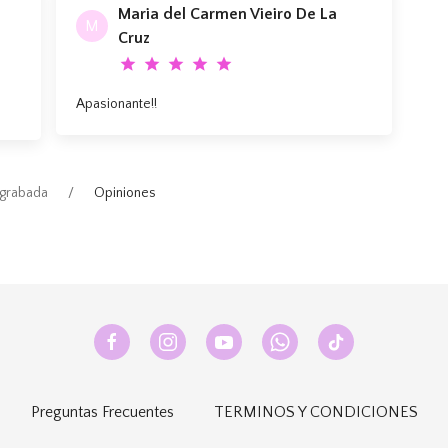
Maria del Carmen Vieiro De La
M
Cruz
star
star
star
star
star
Apasionante!!
 grabada
Opiniones
Preguntas Frecuentes
TERMINOS Y CONDICIONES