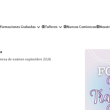
keyboard_arrow_down
keyboard_arrow_down
Formaciones Grabadas
🦋Talleres
🦋Nuevos Comienzos
🦋Nosotr
da
a mesa de exámen septiembre 2026