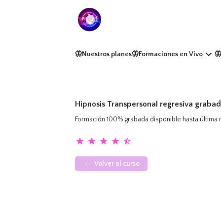
keyboard_arrow_down
🦋Nuestros planes
🦋Formaciones en Vivo

Hipnosis Transpersonal regresiva graba
Formación 100% grabada disponible hasta últim
star
star
star
star
star_half
Volver al curso