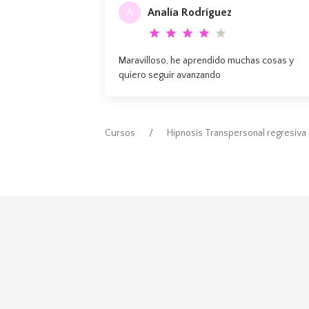
A
Analía Rodríguez
star
star
star
star
star
Maravilloso, he aprendido muchas cosas y
quiero seguir avanzando
Cursos
Hipnosis Transpersonal regresiva